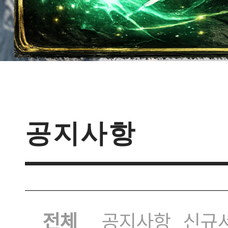
이벤트
[갤럭시
이벤트
공지
[D-d
서버오픈
[공지
공지사항
버 S109 오픈 안
전체
공지사항
신규