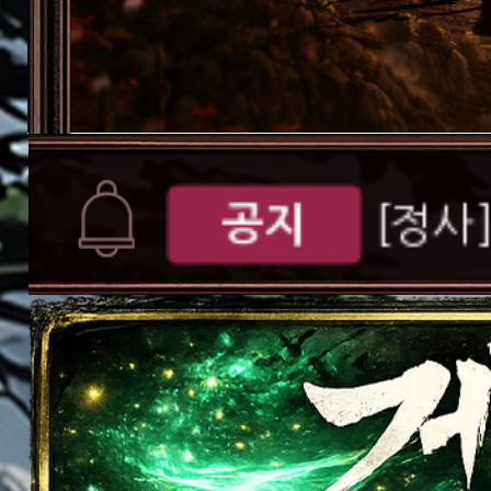
공지
[D-d
서버오픈
[공지
버 S109 오픈 안
공지
[정사
공지
[정사]
가이드
[게임