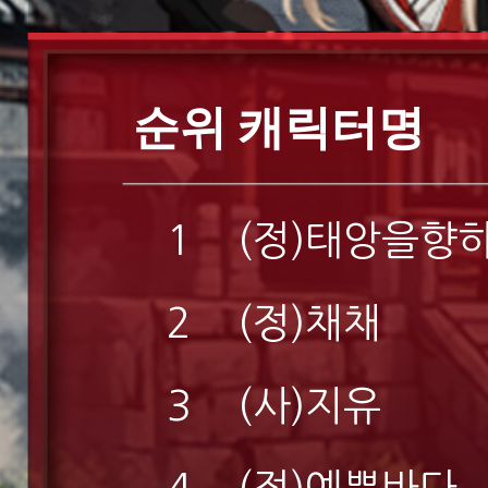
순위
캐릭터명
1
(정)태앙을향
2
(정)채채
3
(사)지유