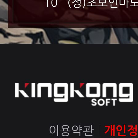
10
(정)초보인마
이용약관
개인