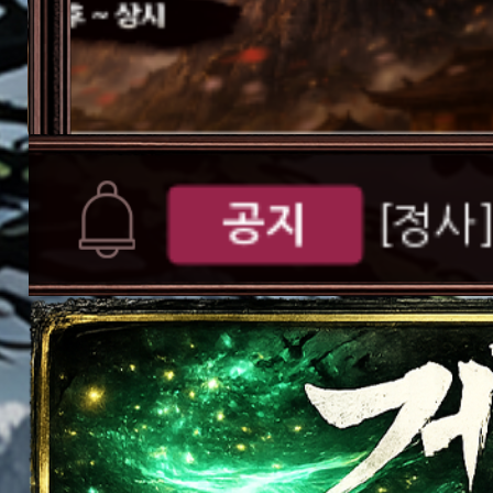
공지
[D-d
서버오픈
[공지
버 S109 오픈 안
공지
[정사
공지
[정사]
가이드
[게임