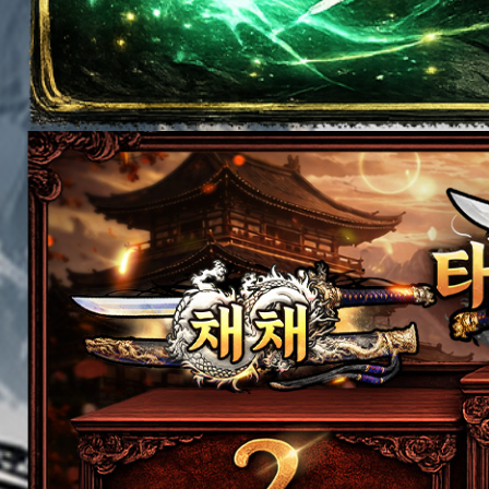
이벤트
[갤럭시
이벤트
공지
[D-d
서버오픈
[공지
버 S109 오픈 안