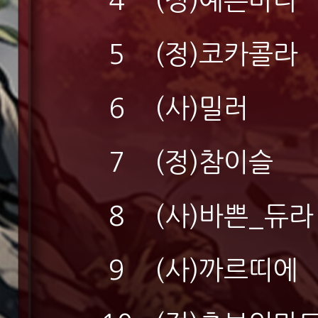
4
(정)예쁜바다
5
(정)코카콜라
6
(사)밀러
7
(정)참이슬
8
(사)바쁜_듀라
9
(사)까르띠에