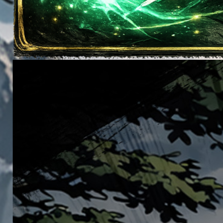
이벤트
[갤럭시
이벤트
공지
[D-d
서버오픈
[공지
버 S109 오픈 안