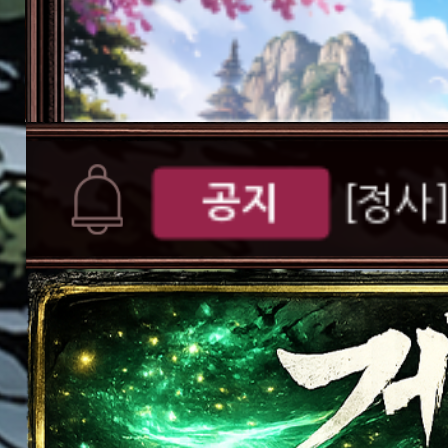
서버오픈
[공지
버 S109 오픈 안
공지
[정사
공지
[정사]
가이드
[게임