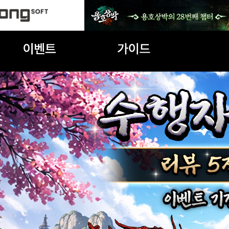
진행중인 이벤트
초보자가이드
세계관
게임특징
무공계열
아이템확률