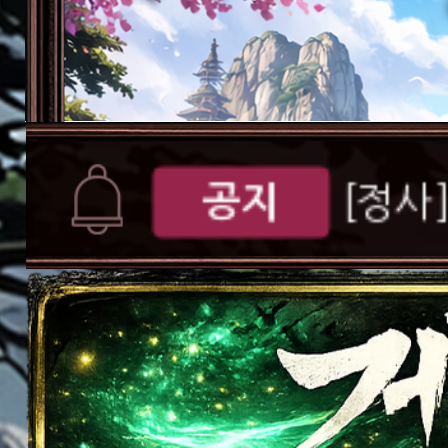
공지
[D-d
서버오픈
[공지
버 S109 오픈 안
공지
[정사
공지
[정사]
가이드
[게임