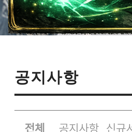
이벤트
[갤럭시
이벤트
공지
[D-d
서버오픈
[공지
공지사항
버 S109 오픈 안
전체
공지사항
신규