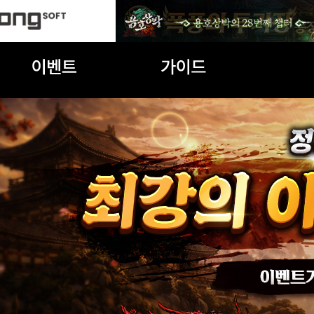
진행중인 이벤트
초보자가이드
세계관
게임특징
무공계열
아이템확률